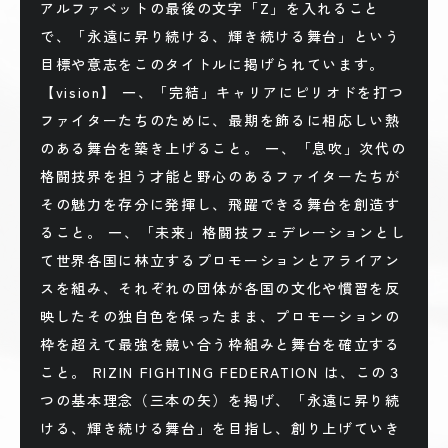
アルファベットの最後の文字「Z」を入れること
で、「永遠に昇り続ける、輝き続ける舞台」という
目標や意志をこのタイトルに掲げられています。
【vision】 一、「完結」キャリアにピリオドを打つ
ファイターたちのために、最期を飾るに相応しい熱
のある舞台を築き上げること。 一、「息吹」次代の
格闘技界を担う才能と野心のあるファイターたちが
その魅力を存分に発揮し、飛躍できる舞台を創造す
ること。 一、「未来」格闘技フェデレーションとし
て世界各国に林立するプロモーションとアライアン
スを組み、それぞれの団体が各国の文化や慣習を反
映したその独自色を保ったまま、プロモーションの
枠を超えて最強を競い合う枠組みと舞台を確立する
こと。 RIZIN FIGHTING FEDERATION は、この３
つの基本理念（三本の矢）を掲げ、「永遠に昇り続
ける、輝き続ける舞台」を目指し、創り上げていき