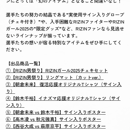
ンにとっては「幻のアイテム」となること間違いなし！
選手たちの努力の結晶である”実使用サイン入りグローブ
（チェキ付き）”や、入手困難なRIZINファイターやRIZIN
ガール2025の”限定グッズ”など、RIZINファンなら見逃せ
ないラインナップが揃っています。
選手たちの想いが宿る特別なアイテムをぜひ手にしてく
ださい。
【出品商品一覧】
①【RIZIN男祭り】RIZINガール2025チェキセット
②【RIZIN男祭り】リングマット（カットver.）
③【朝倉未来】 復活応援オリジナルTシャツ（サイン入
り）
④【鈴木千裕】イナズマ応援オリジナルTシャツ（サイ
ン入り）
⑤【朝倉未来 vs 鈴木千裕】サイン入りポスター
⑥【高木凌 vs 秋元強真】サイン入りポスター
⑦【西谷大成 vs 萩原京平】サイン入りポスター