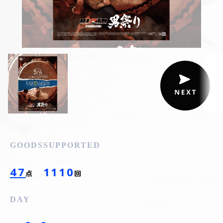
GOODS
SUPPORTED
47
1110
点
回
DAY