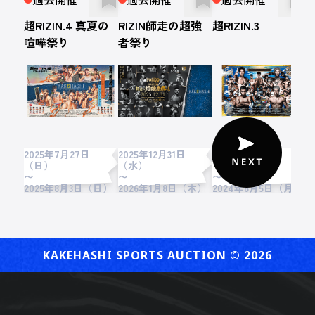
超RIZIN.4 真夏の
RIZIN師走の超強
超RIZIN.3
R
喧嘩祭り
者祭り
R
2025年7月27日
2025年12月31日
2024年7月28日
2
（日）
（水）
（日）
〜
〜
〜
2025年8月3日（日）
2026年1月8日（木）
2024年8月5日（月）
2
KAKEHASHI SPORTS AUCTION ©︎ 2026