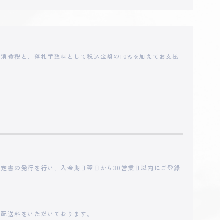
18,000
円
消費税と、落札手数料として税込金額の10%を加えてお支払
17,000
円
15,000
円
11,100
円
10,000
円
定書の発行を行い、入金期日翌日から30営業日以内にご登録
7,101
円
途配送料をいただいております。