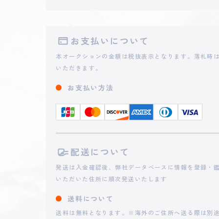
2025 - 05 - 11 05:56
**nchan
お支払いについて
本オークションの金額は税抜表示となります。落札時は
2025 - 05 - 10 22:01
**triku
いただきます。
お支払い方法
2025 - 05 - 10 10:40
**shi
2025 - 05 - 10 06:54
**ieni
配送について
2025 - 05 - 08 03:26
**nchan
発送は入金確認後、弊社データベースに情報を登録・鑑
いただいた住所に順次発送いたします
2025 - 05 - 07 14:23
**E0509
送料について
送料は無料となります。※海外のご住所へ送る際は別