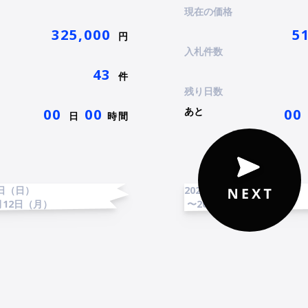
イン入りチェキ付）
現在の価格
325,000
5
円
入札件数
43
件
残り日数
あと
00
00
00
日
時間
4日（日）
2025年5月4日（日）
月12日（月）
〜2025年5月12日（月）