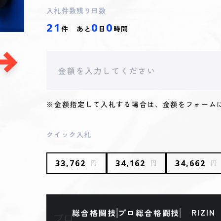
入札件数
残り日数
21
0
0
件
あと
日
時間
※金額指定して入札する場合は、金額をフォーム
クイック入札
33,762
34,162
34,662
円
円
円
RIZIN
総合格闘技
プロ総合格闘技