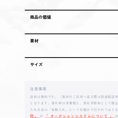
2025 - 05 - 11 23:02
**ieni
商品の価値
2025 - 05 - 11 22:47
**nchan
素材
2025 - 05 - 11 22:38
**ieni
サイズ
2025 - 05 - 11 22:23
**nchan
2025 - 05 - 11 22:16
**ieni
注意事項
送料は無料です。（海外のご住所へ送る際は別途配送料
2025 - 05 - 11 22:05
**nchan
となります。落札時は消費税と、落札手数料として税込
入札方法は「自動入札」という仕組みで行われており
問」
「 オークションシステムについて 」
の
2025 - 05 - 11 20:43
**E0509