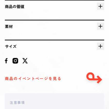
2025 - 05 - 11 22:43
**hiro219
商品の価値
34,000
円
2025 - 05 - 11 21:22
**kumi511
素材
30,000
円
2025 - 05 - 11 15:15
サイズ
**kumi_rakusaa
28,000
円
2025 - 05 - 11 08:09
**sa.1128
27,000
円
商品のイベントページを見る
2025 - 05 - 11 08:09
**mAcc
26,000
円
注意事項
2025 - 05 - 10 21:45