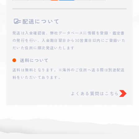
2025 - 05 - 09 02:17
配送について
**zuvt
16,624
円
発送は入金確認後、弊社データベースに情報を登録・鑑定書
の発行を行い、入金期日翌日から30営業日以内にご登録いた
2025 - 05 - 08 07:33
だいた住所に順次発送いたします
**keniki
14,203
円
送料について
送料は無料となります。※海外のご住所へ送る際は別途配送
2025 - 05 - 07 23:56
**zuvt
料をいただいております。
12,820
円
よくある質問はこちら
2025 - 05 - 07 21:35
**keniki
11,563
円
2025 - 05 - 07 21:23
**10810
9,568
円