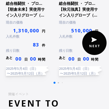
総合格闘技 ・ プロ総合格闘技
総合格闘技 ・ プロ総合格闘技
2025 - 05 - 06 02:05
【朝倉未来】実使用サ
【秋元強真】実使用サ
**tsu_a7
3,200
円
イン入りグローブ（サ
イン入りグローブ（サ
イン入りチェキ付）
イン入りチェキ付）
現在の価格
現在の価格
1,310,000
510,000
2025 - 05 - 05 08:31
円
円
**yato8
2,000
円
入札件数
入札件数
83
52
件
件
残り日数
残り日数
2025 - 05 - 05 06:05
**rooo
777
円
あと
あと
00
00
00
00
日
時間
日
時間
2025年5月4日（日）
2025年5月4日（日）
〜2025年5月12日（月）
〜2025年5月12日（月）
開催イベント
EVENT TO