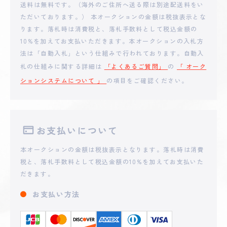
**gga712
送料は無料です。（海外のご住所へ送る際は別途配送料をい
25,000
円
ただいております。） 本オークションの金額は税抜表示とな
ります。落札時は消費税と、落札手数料として税込金額の
2025 - 05 - 10 16:17
10%を加えてお支払いただきます。本オークションの入札方
**mAcc
24,000
円
法は「自動入札」という仕組みで行われております。自動入
札の仕組みに関する詳細は
「よくあるご質問」
の
「 オーク
ションシステムについて 」
の項目をご確認ください。
2025 - 05 - 10 13:35
**kumi_rakusaa
23,000
円
2025 - 05 - 10 13:34
お支払いについて
**mAcc
22,000
円
本オークションの金額は税抜表示となります。落札時は消費
税と、落札手数料として税込金額の10%を加えてお支払いた
2025 - 05 - 10 13:33
だきます。
**kumi_rakusaa
20,287
円
お支払い方法
2025 - 05 - 09 12:36
**mAcc
19,287
円