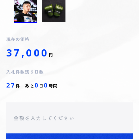
現在の価格
37,000
円
入札件数
残り日数
27
0
0
件
あと
日
時間