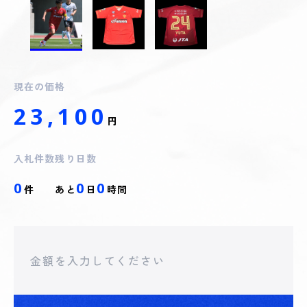
現在の価格
23,100
円
入札件数
残り日数
0
0
0
件
あと
日
時間