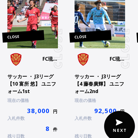
CLOSE
CLOSE
FC琉球
FC琉球
OKINAWA
OKINAWA
サッカー ・ J3リーグ
サッカー ・ J3リーグ
【10 富所 悠】 ユニフ
【4 藤春廣輝】 ユニフ
ォーム1st
ォーム2nd
現在の価格
現在の価格
38,000
92,500
円
円
入札件数
入札件数
8
7
件
件
残り日数
残り日数