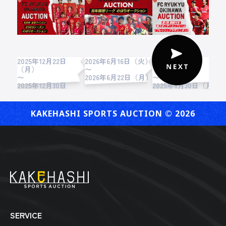
オン」期限付き胸
スポンサーユニフ
ォーム
2025年12月22日
2026年6月16日（火）
2025年6月24日
2
（月）
〜
（火）
〜
2026年6月22日（月）
〜
2
2025年12月30日
2025年6月30日（月）
（火）
KAKEHASHI SPORTS AUCTION ©︎ 2026
SERVICE