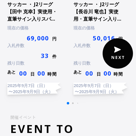
サッカー ・ J2リーグ
サッカー ・ J2リーグ
【田中 克幸】実使用・
【長谷川 竜也】実使
直筆サイン入りスパイ
用・直筆サイン入りス
ク
パイク
現在の価格
現在の価格
69,000
50,016
円
円
入札件数
入札件数
33
25
件
件
残り日数
残り日数
あと
あと
00
00
00
00
日
時間
日
時間
2025年9月7日（日）
2025年9月7日（日）
〜2025年9月9日（火）
〜2025年9月9日（火）
開催イベント
EVENT TO