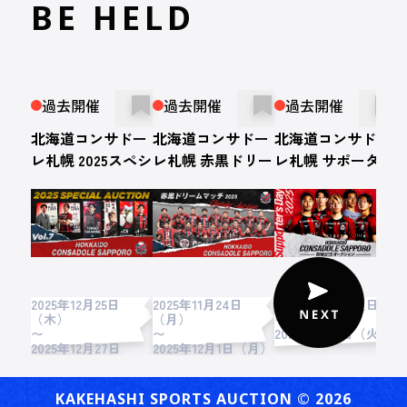
BE HELD
過去開催
過去開催
過去開催
北海道コンサドー
北海道コンサドー
北海道コンサドー
レ札幌 2025スペシ
レ札幌 赤黒ドリー
レ札幌 サポーター
ャルオークション
ムマッチ2025 開催
ズデー2025 開催記
第7弾
記念オークション
念 オークション
2025年12月25日
2025年11月24日
2025年9月7日（日）
2
（木）
（月）
〜
〜
〜
2025年9月9日（火）
2025年12月27日
2025年12月1日（月）
2
（土）
KAKEHASHI SPORTS AUCTION ©︎ 2026