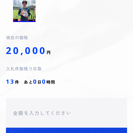
現在の価格
20,000
円
入札件数
残り日数
13
0
0
件
あと
日
時間