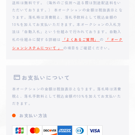
**nzo
送料は無料です。（海外のご住所へ送る際は別途配送料をい
4,830
円
ただいております。） 本オークションの金額は税抜表示とな
ります。落札時は消費税と、落札手数料として税込金額の
2025 - 09 - 07 16:49
10%を加えてお支払いただきます。本オークションの入札方
**THIT
4,300
円
法は「自動入札」という仕組みで行われております。自動入
札の仕組みに関する詳細は
「よくあるご質問」
の
「 オーク
ションシステムについて 」
の項目をご確認ください。
2025 - 09 - 07 16:34
**OAYOAYO
3,000
円
2025 - 09 - 07 15:12
お支払いについて
**uconsa
2,500
円
本オークションの金額は税抜表示となります。落札時は消費
税と、落札手数料として税込金額の10%を加えてお支払いた
2025 - 09 - 07 13:05
だきます。
**THIT
1,002
円
お支払い方法