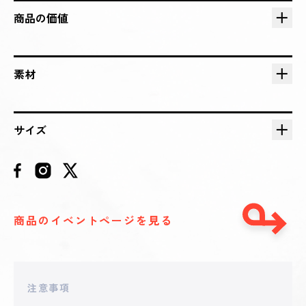
2025 - 09 - 08 20:22
**stymao
商品の価値
15,310
円
2025 - 09 - 08 12:21
**ORGE2
素材
9,450
円
2025 - 09 - 08 05:48
サイズ
**stymao
8,500
円
2025 - 09 - 08 01:22
**THIT
6,455
円
商品のイベントページを見る
2025 - 09 - 08 00:46
**IROFUKUROU
5,413
円
注意事項
2025 - 09 - 07 21:17