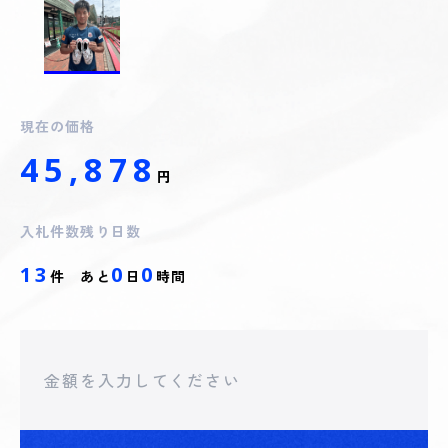
現在の価格
45,878
円
入札件数
残り日数
13
0
0
件
あと
日
時間