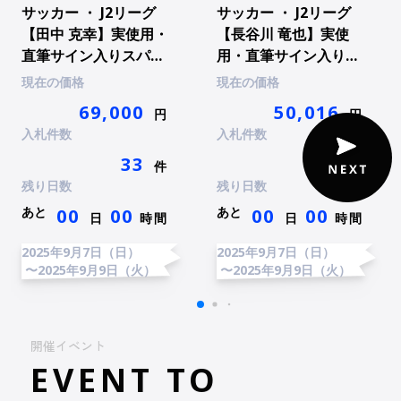
サッカー ・ J2リーグ
サッカー ・ J2リーグ
【田中 克幸】実使用・
【長谷川 竜也】実使
直筆サイン入りスパイ
用・直筆サイン入りス
ク
パイク
現在の価格
現在の価格
69,000
50,016
円
円
入札件数
入札件数
33
25
件
件
残り日数
残り日数
あと
あと
00
00
00
00
日
時間
日
時間
2025年9月7日（日）
2025年9月7日（日）
〜2025年9月9日（火）
〜2025年9月9日（火）
開催イベント
EVENT TO