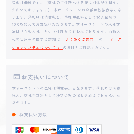
**TSU53
送料は無料です。（海外のご住所へ送る際は別途配送料をい
5,000
円
ただいております。） 本オークションの金額は税抜表示とな
ります。落札時は消費税と、落札手数料として税込金額の
2025 - 09 - 07 10:39
10%を加えてお支払いただきます。本オークションの入札方
**THIT
1,002
円
法は「自動入札」という仕組みで行われております。自動入
札の仕組みに関する詳細は
「よくあるご質問」
の
「 オーク
ションシステムについて 」
の項目をご確認ください。
お支払いについて
本オークションの金額は税抜表示となります。落札時は消費
税と、落札手数料として税込金額の10%を加えてお支払いた
だきます。
お支払い方法