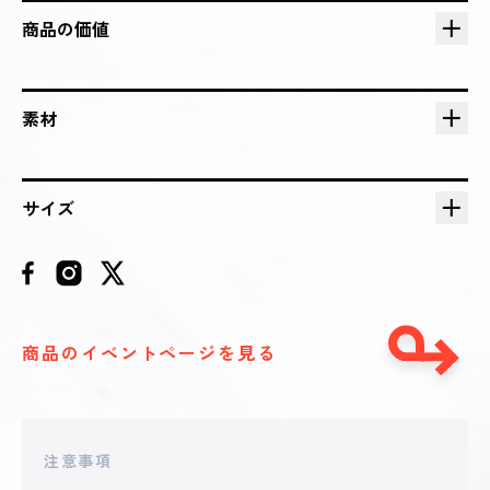
2025 - 09 - 08 17:14
**zuken12
商品の価値
30,837
円
2025 - 09 - 08 12:37
**ione_12
素材
25,310
円
2025 - 09 - 07 13:04
サイズ
**THIT
9,967
円
2025 - 09 - 07 12:35
**KAconsa
8,151
円
商品のイベントページを見る
2025 - 09 - 07 11:45
**THIT
6,500
円
注意事項
2025 - 09 - 07 11:03