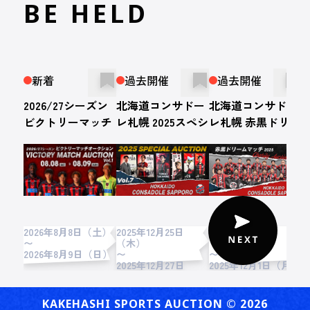
BE HELD
新着
過去開催
過去開催
2026/27シーズン
北海道コンサドー
北海道コンサドー
ビクトリーマッチ
レ札幌 2025スペシ
レ札幌 赤黒ドリー
オークション （第
ャルオークション
ムマッチ2025 開催
1節 VS 徳島ヴォル
第7弾
記念オークション
ティス ）
2026年8月8日（土）
2025年12月25日
2025年11月24日
2
〜
（木）
（月）
2026年8月9日（日）
〜
〜
2
2025年12月27日
2025年12月1日（月）
（土）
KAKEHASHI SPORTS AUCTION ©︎ 2026