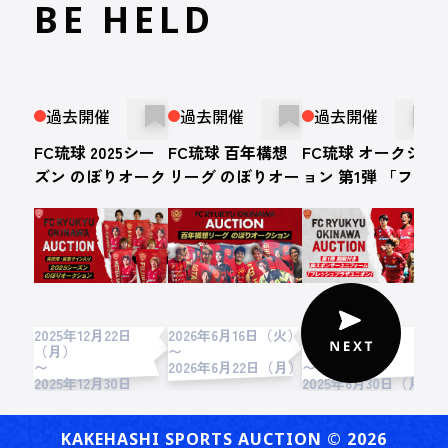
BE HELD
過去開催
過去開催
過去開催
FC琉球 2025シー
FC琉球 百年構想
FC琉球 オークシ
ズン のぼりオーク
リーグ のぼりオー
ョン 第1弾 「フレ
ション
クション
ッシュプラザユニ
オン」期限付き胸
スポンサーユニフ
ォーム
2025年12月22日
2026年6月16日（火）
2025年6月24日
2
（月）
〜
（火）
〜
2026年6月22日（月）
〜
2
2025年12月30日
2025年6月30日（月）
（火）
KAKEHASHI SPORTS AUCTION ©︎ 2026