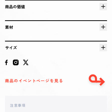
2025 - 12 - 28 19:27
**itettsu40
商品の価値
3,500
円
2025 - 12 - 28 10:03
**sij
素材
3,200
円
2025 - 12 - 23 20:34
サイズ
**ephin
3,100
円
商品のイベントページを見る
注意事項