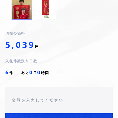
現在の価格
5,039
円
入札件数
残り日数
6
0
0
件
あと
日
時間