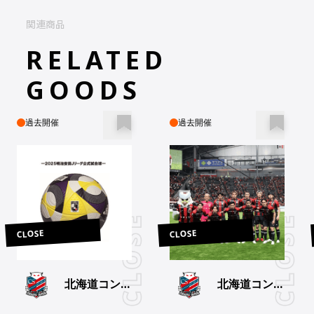
関連商品
2025 - 05 - 17 21:10
**RAAN
RELATED
15,000
円
GOODS
2025 - 05 - 17 20:35
**Sapporo
11,100
円
過去開催
過去開催
CLOSE
CLOSE
北海道コンサ
北海道コンサ
ドーレ札幌
ドーレ札幌