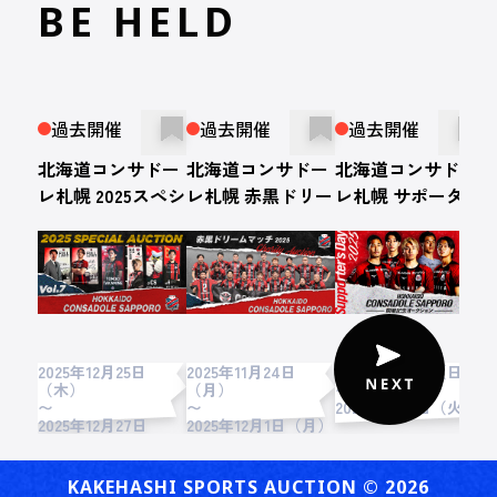
BE HELD
過去開催
過去開催
過去開催
北海道コンサドー
北海道コンサドー
北海道コンサドー
レ札幌 2025スペシ
レ札幌 赤黒ドリー
レ札幌 サポーター
ャルオークション
ムマッチ2025 開催
ズデー2025 開催記
第7弾
記念オークション
念 オークション
2025年12月25日
2025年11月24日
2025年9月7日（日）
2
（木）
（月）
〜
〜
〜
2025年9月9日（火）
2025年12月27日
2025年12月1日（月）
2
（土）
KAKEHASHI SPORTS AUCTION ©︎ 2026