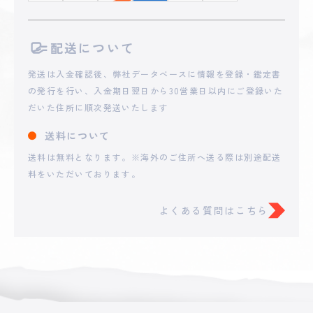
2025 - 05 - 17 22:38
配送について
**n1234
25,943
円
発送は入金確認後、弊社データベースに情報を登録・鑑定書
の発行を行い、入金期日翌日から30営業日以内にご登録いた
2025 - 05 - 17 21:39
だいた住所に順次発送いたします
**21kkkkkkkkkk
24,103
円
送料について
送料は無料となります。※海外のご住所へ送る際は別途配送
2025 - 05 - 17 21:34
**n1234
料をいただいております。
21,457
円
よくある質問はこちら
2025 - 05 - 17 21:13
**RAAN
20,000
円
2025 - 05 - 17 21:11
**n1234
18,457
円