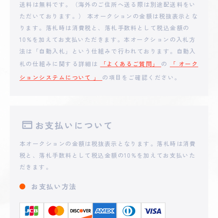
**Sapporo
送料は無料です。（海外のご住所へ送る際は別途配送料をい
40,800
円
ただいております。） 本オークションの金額は税抜表示とな
ります。落札時は消費税と、落札手数料として税込金額の
2025 - 05 - 18 18:35
10%を加えてお支払いただきます。本オークションの入札方
**iramenowaruisapo
39,700
円
法は「自動入札」という仕組みで行われております。自動入
札の仕組みに関する詳細は
「よくあるご質問」
の
「 オーク
ションシステムについて 」
の項目をご確認ください。
2025 - 05 - 18 07:35
**Sapporo
36,000
円
2025 - 05 - 18 06:19
お支払いについて
**RAAN
35,000
円
本オークションの金額は税抜表示となります。落札時は消費
税と、落札手数料として税込金額の10%を加えてお支払いた
2025 - 05 - 18 05:07
だきます。
**iramenowaruisapo
33,100
円
お支払い方法
2025 - 05 - 17 22:39
**RAAN
30,000
円