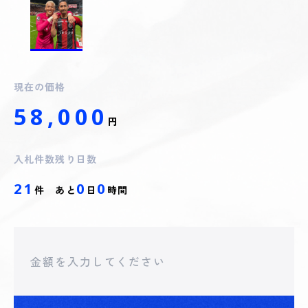
現在の価格
58,000
円
入札件数
残り日数
21
0
0
件
あと
日
時間