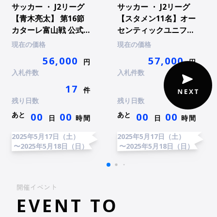
サッカー ・ J2リーグ
サッカー ・ J2リーグ
【青木亮太】 第16節
【スタメン11名】オー
カターレ富山戦 公式試
センティックユニフォ
合球（実使用・直筆サ
ーム1st（直筆サイン
現在の価格
現在の価格
イン入り）1点
入り）1点
56,000
57,000
円
円
入札件数
入札件数
17
12
件
件
残り日数
残り日数
あと
あと
00
00
00
00
日
時間
日
時間
2025年5月17日（土）
2025年5月17日（土）
〜2025年5月18日（日）
〜2025年5月18日（日）
開催イベント
EVENT TO