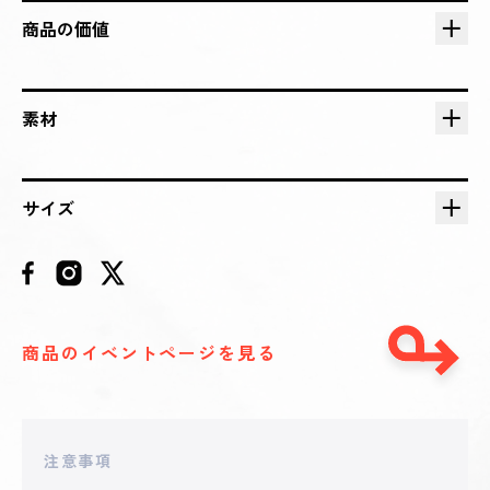
2025 - 05 - 18 21:52
**teluck
商品の価値
55,000
円
2025 - 05 - 18 21:43
**ow2525
素材
54,000
円
2025 - 05 - 18 21:02
サイズ
**teluck
53,000
円
2025 - 05 - 18 20:47
**ow2525
49,579
円
商品のイベントページを見る
2025 - 05 - 18 20:11
**iramenowaruisapo
44,980
円
注意事項
2025 - 05 - 18 18:46