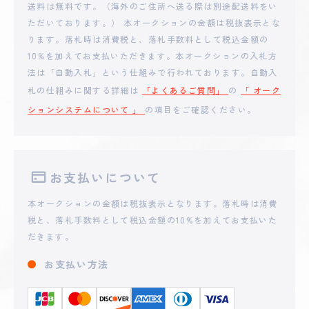
**anion
送料は無料です。（海外のご住所へ送る際は別途配送料をい
25,401
円
ただいております。） 本オークションの金額は税抜表示とな
ります。落札時は消費税と、落札手数料として税込金額の
2025 - 08 - 02 14:06
10%を加えてお支払いただきます。本オークションの入札方
**ROYA0715
23,000
円
法は「自動入札」という仕組みで行われております。自動入
札の仕組みに関する詳細は
「よくあるご質問」
の
「 オーク
ションシステムについて 」
の項目をご確認ください。
2025 - 07 - 29 13:21
**tito
22,000
円
2025 - 07 - 28 01:25
お支払いについて
**MAO
20,000
円
本オークションの金額は税抜表示となります。落札時は消費
税と、落札手数料として税込金額の10%を加えてお支払いた
2025 - 07 - 28 00:36
だきます。
**nmayanma
500
円
お支払い方法
2025 - 07 - 27 23:18
**ROYAFAN
102
円