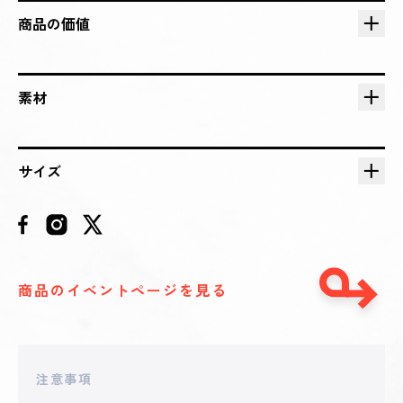
2025 - 08 - 03 00:00
**ZORE
商品の価値
36,950
円
2025 - 08 - 02 23:59
**ROYA0715
素材
33,500
円
2025 - 08 - 02 23:22
サイズ
**ku1199
32,277
円
2025 - 08 - 02 23:15
**anion
29,251
円
商品のイベントページを見る
2025 - 08 - 02 23:07
**mak
26,500
円
注意事項
2025 - 08 - 02 19:19