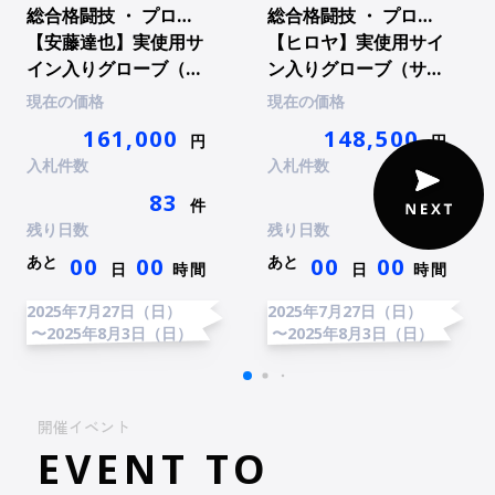
総合格闘技 ・ プロ総合格闘技
総合格闘技 ・ プロ総合格闘技
【安藤達也】実使用サ
【ヒロヤ】実使用サイ
イン入りグローブ（サ
ン入りグローブ（サイ
イン入りチェキ付）
ン入りチェキ付）
現在の価格
現在の価格
161,000
148,500
円
円
入札件数
入札件数
83
41
件
件
残り日数
残り日数
あと
あと
00
00
00
00
日
時間
日
時間
2025年7月27日（日）
2025年7月27日（日）
〜2025年8月3日（日）
〜2025年8月3日（日）
開催イベント
EVENT TO