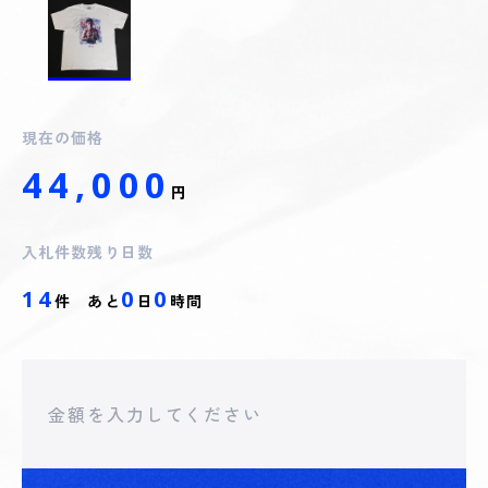
現在の価格
44,000
円
入札件数
残り日数
14
0
0
件
あと
日
時間