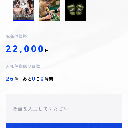
現在の価格
22,000
円
入札件数
残り日数
26
0
0
件
あと
日
時間