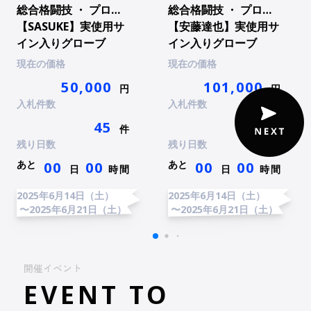
総合格闘技 ・ プロ総合格闘技
総合格闘技 ・ プロ総合格闘技
【SASUKE】実使用サ
【安藤達也】実使用サ
イン入りグローブ
イン入りグローブ
現在の価格
現在の価格
50,000
101,000
円
円
入札件数
入札件数
45
35
件
件
残り日数
残り日数
あと
あと
00
00
00
00
日
時間
日
時間
2025年6月14日（土）
2025年6月14日（土）
〜2025年6月21日（土）
〜2025年6月21日（土）
開催イベント
EVENT TO