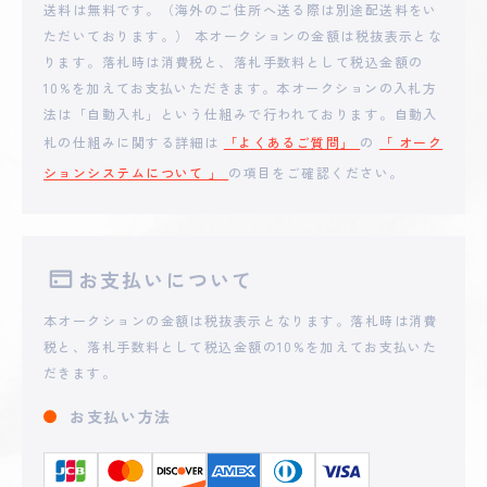
**remikari
送料は無料です。（海外のご住所へ送る際は別途配送料をい
9,500
円
ただいております。） 本オークションの金額は税抜表示とな
ります。落札時は消費税と、落札手数料として税込金額の
2025 - 06 - 20 21:14
10%を加えてお支払いただきます。本オークションの入札方
**oga0427
7,500
円
法は「自動入札」という仕組みで行われております。自動入
札の仕組みに関する詳細は
「よくあるご質問」
の
「 オーク
ションシステムについて 」
の項目をご確認ください。
2025 - 06 - 20 21:12
**oga0427
6,500
円
2025 - 06 - 20 17:05
お支払いについて
**hibori
5,500
円
本オークションの金額は税抜表示となります。落札時は消費
税と、落札手数料として税込金額の10%を加えてお支払いた
2025 - 06 - 20 16:11
だきます。
**hibori
4,500
円
お支払い方法
2025 - 06 - 20 09:49
**jataro
3,750
円