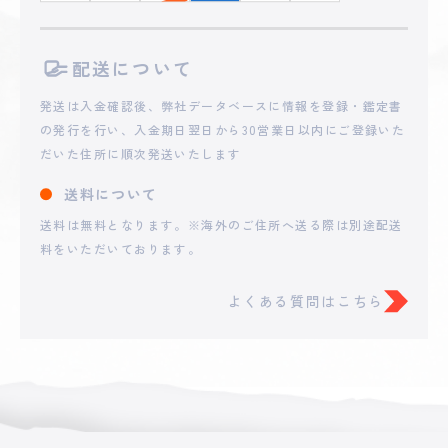
2025 - 06 - 20 09:07
配送について
**o666
2,500
円
発送は入金確認後、弊社データベースに情報を登録・鑑定書
の発行を行い、入金期日翌日から30営業日以内にご登録いた
2025 - 06 - 20 06:34
だいた住所に順次発送いたします
**rth
1,650
円
送料について
送料は無料となります。※海外のご住所へ送る際は別途配送
2025 - 06 - 19 23:15
**i15
料をいただいております。
1,531
円
よくある質問はこちら
2025 - 06 - 19 13:51
**NABE
1,300
円
2025 - 06 - 15 17:30
**ra.
1,113
円