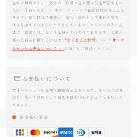
**jima
送料は無料です。（海外のご住所へ送る際は別途配送料をい
28,001
円
ただいております。） 本オークションの金額は税抜表示とな
ります。落札時は消費税と、落札手数料として税込金額の
2025 - 04 - 28 10:04
10%を加えてお支払いただきます。本オークションの入札方
**JI
25,000
円
法は「自動入札」という仕組みで行われております。自動入
札の仕組みに関する詳細は
「よくあるご質問」
の
「 オーク
ションシステムについて 」
の項目をご確認ください。
2025 - 04 - 28 08:46
**zu8_46
17,500
円
2025 - 04 - 27 22:33
お支払いについて
**UHO
16,500
円
本オークションの金額は税抜表示となります。落札時は消費
税と、落札手数料として税込金額の10%を加えてお支払いた
2025 - 04 - 27 07:33
だきます。
**riki
15,000
円
お支払い方法
2025 - 04 - 26 21:26
**AHI
11,112
円