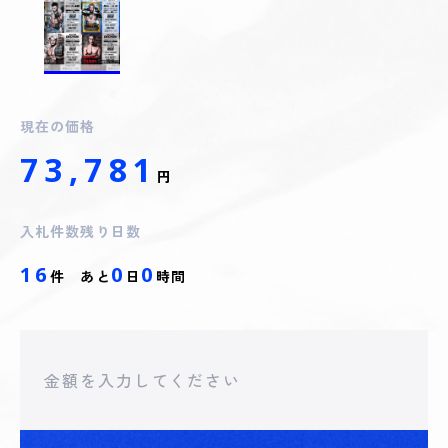
現在の価格
73,781
円
入札件数
残り日数
16
0
0
件
あと
日
時間