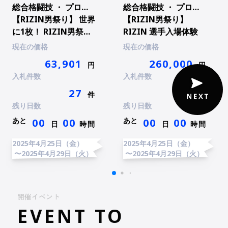
総合格闘技 ・ プロ総合格闘技
総合格闘技 ・ プロ総合格闘技
【RIZIN男祭り】 世界
【RIZIN男祭り】
に1枚！ RIZIN男祭り
RIZIN 選手入場体験
オリジナルポスター
現在の価格
現在の価格
63,901
260,000
円
円
入札件数
入札件数
27
22
件
件
残り日数
残り日数
あと
あと
00
00
00
00
日
時間
日
時間
2025年4月25日（金）
2025年4月25日（金）
〜2025年4月29日（火）
〜2025年4月29日（火）
開催イベント
EVENT TO