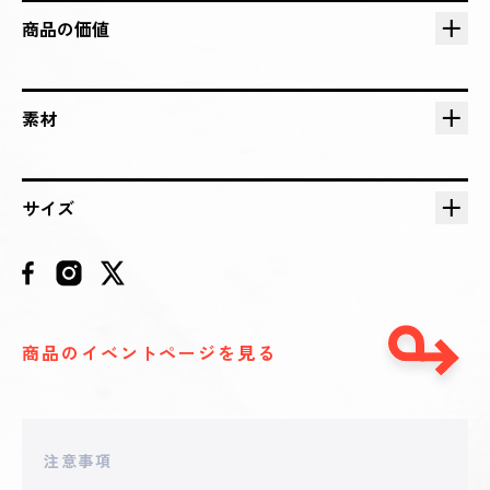
2025 - 04 - 29 00:18
**AHI
商品の価値
47,000
円
2025 - 04 - 28 23:59
**JI
素材
46,000
円
2025 - 04 - 28 23:58
サイズ
**UHEI
44,000
円
2025 - 04 - 28 21:46
**JI
43,000
円
商品のイベントページを見る
2025 - 04 - 28 19:51
**riki
30,000
円
注意事項
2025 - 04 - 28 15:42