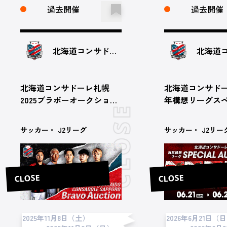
過去開催
過去開催
北海道コンサドーレ札幌
北海道コンサドーレ札幌
北海道コンサドー
2025ブラボーオークション
年構想リーグス
（第36節 vs 大分トリニー
ークション 第5
タ）
サッカー・ J2リーグ
サッカー・ J2リー
CLOSE
CLOSE
2025年11月8日（土）
2026年6月21日（