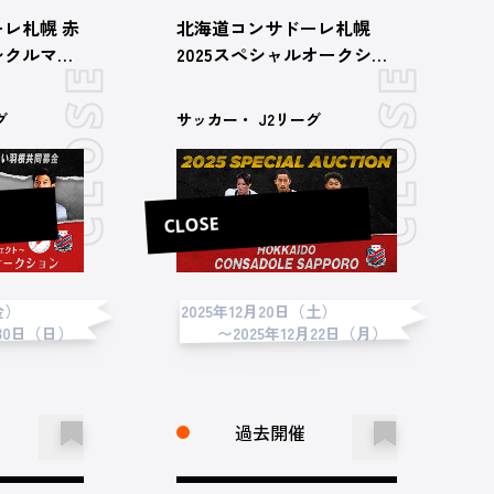
レ札幌 赤
北海道コンサドーレ札幌
〜クルマを
2025スペシャルオークショ
ェクト〜
ン第5弾
ーオークシ
グ
サッカー・ J2リーグ
CLOSE
金）
2025年12月20日（土）
月30日（日）
〜2025年12月22日（月）
過去開催