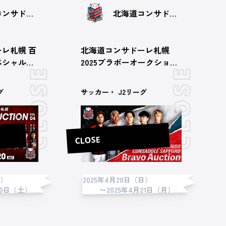
北海道コンサドーレ札幌
北海道コンサドーレ札幌
レ札幌 百
北海道コンサドーレ札幌
ペシャルオ
2025ブラボーオークション
弾
（第10節 vs藤枝MYFC）
グ
サッカー・ J2リーグ
CLOSE
金）
2025年4月20日（日）
20日（土）
〜2025年4月21日（月）