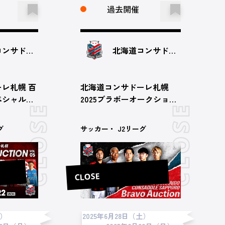
過去開催
北海道コンサドーレ札幌
北海道コンサドーレ札幌
レ札幌 百
北海道コンサドーレ札幌
ペシャルオ
2025ブラボーオークション
弾
（第21節 vs ロアッソ熊本）
グ
サッカー・ J2リーグ
CLOSE
日）
2025年6月28日（土）