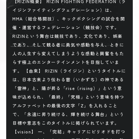
【RIZIN概要】 RIZIN FIGHTING FEDERATION（ラ
イジンファイティングフェデレーション）は、
MMA（総合格闘技）、キックボクシングの試合を開
催・運営するフェデレーション（競技会）です。
RIZINという舞台は競技であり、文化であり、娯楽
であり、そして観る者に勇気や感動を与え、ときに
人の人生すら変えてしまうような感動と興奮をもた
らす極上のエンターテインメントを目指していま
す。 【由来】 RIZIN（ライジン）というタイトルに
は、日本古来より伝わる雷（いかずち）の神である
「雷神」と、陽が昇る「rise（rising）」という意
味が込められ、「最終」「究極」という意味を持つ
アルファベットの最後の文字「Z」を入れること
で、「永遠に昇り続ける、輝き続ける舞台」という
目標や意志をこのタイトルに掲げられています。
【vision】 一、「完結」キャリアにピリオドを打つ