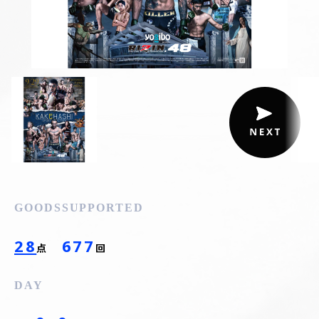
GOODS
SUPPORTED
28
677
点
回
DAY