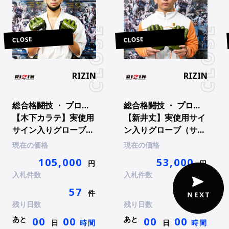
CLOSE
CLOSE
RIZIN
RIZIN
総合格闘技 ・ プロ総合格闘技
総合格闘技 ・ プロ総合格闘技
【木下カラテ】実使用
【新井丈】実使用サイ
サイン入りグローブ
ン入りグローブ（サイ
（サイン入りチェキ
ン入りチェキ付）
現在の価格
現在の価格
付）
105,000
53,000
円
円
入札件数
入札件数
57
19
件
件
残り日数
残り日数
あと
あと
00
00
00
00
日
時間
日
時間