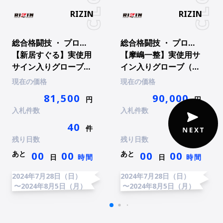
RIZIN
RIZIN
総合格闘技 ・ プロ総合格闘技
総合格闘技 ・ プロ総合格闘技
【新居すぐる】実使用
【摩嶋一整】実使用サ
サイン入りグローブ
イン入りグローブ（サ
（サイン入りチェキ
イン入りチェキ付）
現在の価格
現在の価格
付）
81,500
90,000
円
円
入札件数
入札件数
40
50
件
件
残り日数
残り日数
あと
あと
00
00
00
00
日
時間
日
時間
2024年7月28日（日）
2024年7月28日（日）
〜2024年8月5日（月）
〜2024年8月5日（月）