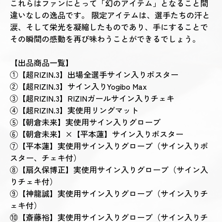
これらはファンにとって「幻のアイテム」となること間
違いなしの逸品です。 限定アイテムは、選手たちの汗と
涙、そして栄光を凝縮したものであり、手にすることで
その瞬間の感動を再び味わうことができるでしょう。
【出品商品一覧】
①【超RIZIN.3】出場全選手サイン入りポスター
②【超RIZIN.3】サイン入りYogibo Max
③【超RIZIN.3】RIZINガールサイン入りチェキ
④【超RIZIN.3】実使用リングマット
⑤【朝倉未来】実使用サイン入りグローブ
⑥【朝倉未来】×【平本蓮】サイン入りポスター
⑦【平本蓮】実使用サイン入りグローブ（
サイン入りポ
スター、
チェキ付）
⑧【扇久保博正】実使用サイン入りグローブ（サイン入
りチェキ付）
⑨【神龍誠】実使用サイン入りグローブ（サイン入りチ
ェキ付）
⑩【斎藤裕】実使用サイン入りグローブ（サイン入りチ