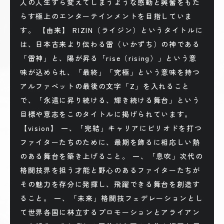
人の人生すら変えてしまうような感動と興奮をもた
らす極上のエンターテインメントを目指していま
す。 【由来】 RIZIN（ライジン）というタイトルに
は、日本古来より伝わる雷（いかずち）の神である
「雷神」と、陽が昇る「rise（rising）」という意
味が込められ、「最終」「究極」という意味を持つ
アルファベットの最後の文字「Z」を入れること
で、「永遠に昇り続ける、輝き続ける舞台」という
目標や意志をこのタイトルに掲げられています。
【vision】 一、「完結」キャリアにピリオドを打つ
ファイターたちのために、最期を飾るに相応しい熱
のある舞台を築き上げること。 一、「息吹」次代の
格闘技界を担う才能と野心のあるファイターたちが
その魅力を存分に発揮し、飛躍できる舞台を創造す
ること。 一、「未来」格闘技フェデレーションとし
て世界各国に林立するプロモーションとアライアン