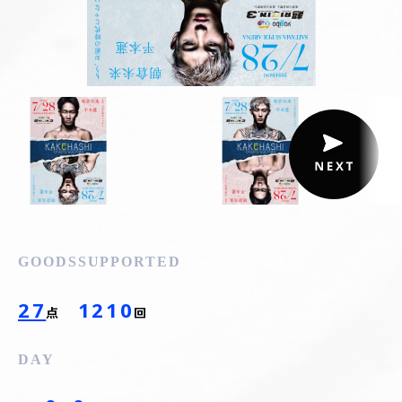
GOODS
SUPPORTED
27
1210
点
回
DAY