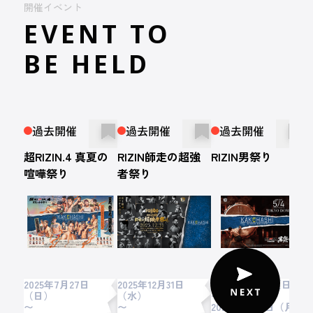
開催イベント
EVENT TO
BE HELD
過去開催
過去開催
過去開催
超RIZIN.4 真夏の
RIZIN師走の超強
RIZIN男祭り
R
喧嘩祭り
者祭り
R
2025年7月27日
2025年12月31日
2025年5月4日（日）
2
（日）
（水）
〜
〜
〜
2025年5月12日（月）