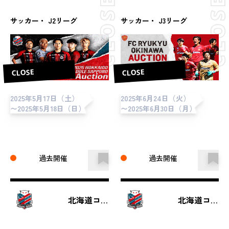
ン（第16節 vs カターレ富
ニオン」期限付き胸スポン
山）
サーユニフォーム
サッカー・ J2リーグ
サッカー・ J3リーグ
CLOSE
CLOSE
2025年5月17日（土）
2025年6月24日（火）
〜2025年5月18日（日）
〜2025年6月30日（月）
過去開催
過去開催
北海道コンサドーレ札幌
北海道コンサドーレ札幌